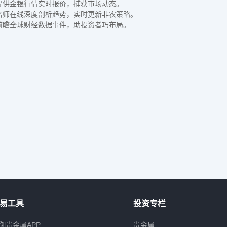
提供金银行情实时报价，捕获市场动态。
名师在线深度剖析趋势，实时更新非农策略。
前瞻全球财经数据事件，助投资者巧布局。
易工具
投资专栏
御贵金属APP
贵金属