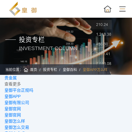
投资专栏
INVESTMENT COLUMN
当前位置：
首页
投资专栏
皇御百科
皇御APP怎么样
贵金属
黄
查看更多
皇御平台正规吗
皇御APP
皇御有限公司
皇御官网
皇御官网
皇御怎么样
皇御怎么交易