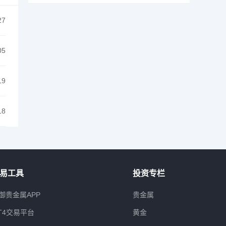
27
05
19
18
易工具
投资专栏
御贵金属APP
贵金属
T4交易平台
黄金