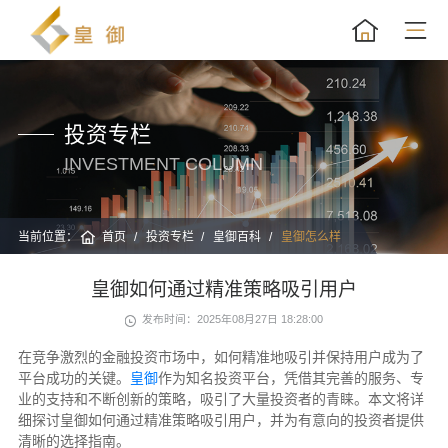
投资专栏
INVESTMENT COLUMN
当前位置：
首页
投资专栏
皇御百科
皇御怎么样
皇御如何通过精准策略吸引用户
发布时间：2025年08月27日 18:28:00
在竞争激烈的金融投资市场中，如何精准地吸引并保持用户成为了
平台成功的关键。
皇御
作为知名投资平台，凭借其完善的服务、专
业的支持和不断创新的策略，吸引了大量投资者的青睐。本文将详
细探讨皇御如何通过精准策略吸引用户，并为有意向的投资者提供
清晰的选择指南。