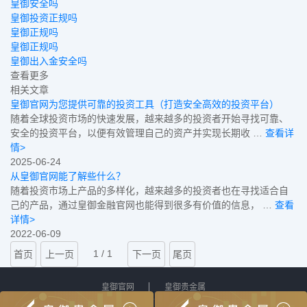
皇御安全吗
皇御投资正规吗
皇御正规吗
皇御正规吗
皇御出入金安全吗
查看更多
相关文章
皇御官网为您提供可靠的投资工具（打造安全高效的投资平台）
随着全球投资市场的快速发展，越来越多的投资者开始寻找可靠、
安全的投资平台，以便有效管理自己的资产并实现长期收 …
查看详
情>
2025-06-24
从皇御官网能了解些什么？
随着投资市场上产品的多样化，越来越多的投资者也在寻找适合自
己的产品，通过皇御金融官网也能得到很多有价值的信息， …
查看
详情>
2022-06-09
1 / 1
首页
上一页
下一页
尾页
皇御官网
皇御贵金属