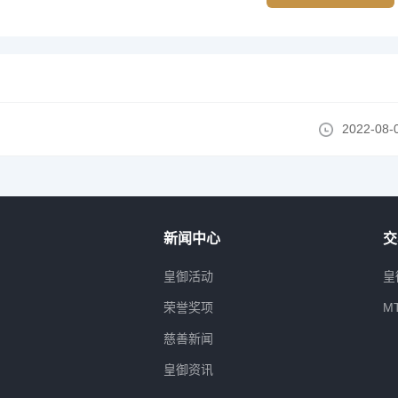
2022-08-
新闻中心
交
属
皇御活动
皇
荣誉奖项
M
慈善新闻
皇御资讯