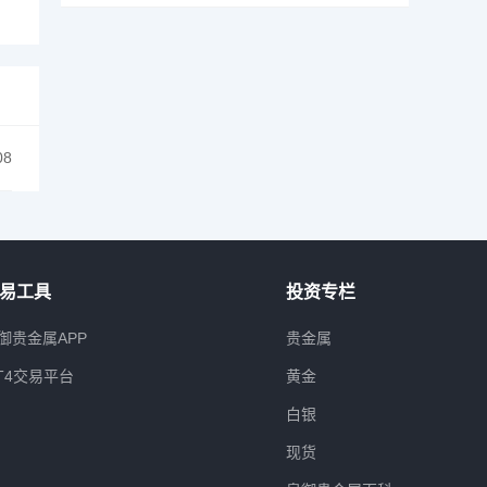
08
易工具
投资专栏
御贵金属APP
贵金属
T4交易平台
黄金
白银
现货