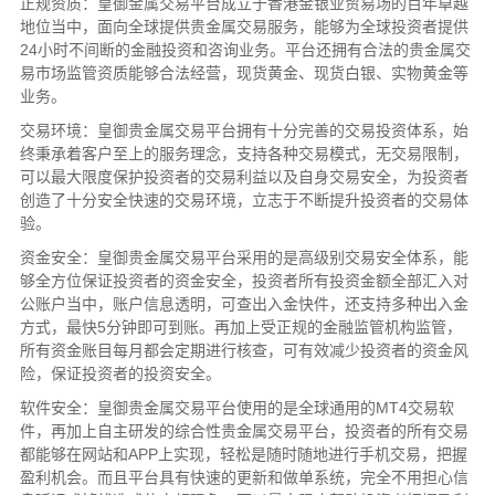
正规资质：皇御金属交易平台成立于香港金银业贸易场的百年卓越
地位当中，面向全球提供贵金属交易服务，能够为全球投资者提供
24小时不间断的金融投资和咨询业务。平台还拥有合法的贵金属交
易市场监管资质能够合法经营，现货黄金、现货白银、实物黄金等
业务。
交易环境：皇御贵金属交易平台拥有十分完善的交易投资体系，始
终秉承着客户至上的服务理念，支持各种交易模式，无交易限制，
可以最大限度保护投资者的交易利益以及自身交易安全，为投资者
创造了十分安全快速的交易环境，立志于不断提升投资者的交易体
验。
资金安全：皇御贵金属交易平台采用的是高级别交易安全体系，能
够全方位保证投资者的资金安全，投资者所有投资金额全部汇入对
公账户当中，账户信息透明，可查出入金快件，还支持多种出入金
方式，最快5分钟即可到账。再加上受正规的金融监管机构监管，
所有资金账目每月都会定期进行核查，可有效减少投资者的资金风
险，保证投资者的投资安全。
软件安全：皇御贵金属交易平台使用的是全球通用的MT4交易软
件，再加上自主研发的综合性贵金属交易平台，投资者的所有交易
都能够在网站和APP上实现，轻松是随时随地进行手机交易，把握
盈利机会。而且平台具有快速的更新和做单系统，完全不用担心信