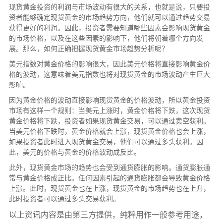
现货黄金投资的利润与市场波动有很大的关系，也就是说，只要投
资者能够确定现货黄金的市场趋势方向，他们就可以通过趋势交易
获得更好的利润。因此，投资者需要知道哪些因素会影响现货黄金
的市场价格，以及在这些因素的影响下，他们将朝着哪个方向发
展。那么，如何正确把握现货黄金市场趋势分析呢？
美元指数对黄金价格的影响很大，因此美元价格将直接影响黄金价
格的波动，这意味着美元指数也将对现货黄金的市场波动产生巨大
影响。
因为黄金价格的波动直接影响现货黄金的价格波动，所以黄金投资
市场有这样一个规则：当美元上涨时，黄金价格将下跌，这次现货
黄金价格将下跌，投资者如果现货黄金交易，可以通过卖空获利。
当美元价格下跌时，黄金价格就会上涨，现货黄金价格也会上涨，
如果投资者此时进入现货黄金交易，他们可以通过多头获利。因
此，美元的价格与黄金的价格波动成反比。
此外，现货黄金市场的趋势也会受到通货膨胀的影响。通货膨胀通
常与黄金价格成正比。任何因素引起的通货膨胀都会导致黄金价格
上涨。此时，现货黄金也在上涨，现货黄金的市场趋势也在上升，
此时投资者可以通过多头交易获利。
以上资讯内容是由第三方提供，纯粹用作一般参考用途，