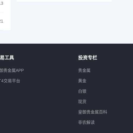
13
21
易工具
投资专栏
御贵金属APP
贵金属
T4交易平台
黄金
白银
现货
皇御贵金属百科
非农解读