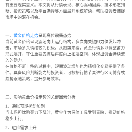
有重要现实意义。本文将从行情表现、核心驱动因素、技术形态判
断、投资策略以及平台选择等方面展开系统解读，帮助投资者捕捉
市场中的潜在机会。
一、
黄金价格走势
呈现高位震荡态势
当前黄金价格呈现震荡向上运行结构，多次向关键阻力位发起冲
击，市场多头情绪较为积极。从趋势来看，黄金行情多以调整蓄力
形式展开，守住重要支撑后再度向上拓展空间，体现出资金持续流
入的动力。
在价格不断上移的过程中，短期波动增加也为精细化交易提供了条
件。具备风险判断能力的投资者，可根据行情节奏进行区间博弈或
趋势跟随策略，提升参与效率。
二、影响黄金价格走势的关键因素分析
1、通胀预期扰动加剧
当市场担忧购买力下降时，黄金作为保值工具受到青睐，推动价格
稳步上行。
2、避险需求上升