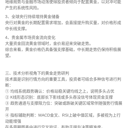
地缘局势与金融市场动荡使得投资者倾向于配置黄金，以对冲可能
产生的系统性风险。
3、全球央行持续增持黄金储备
央行对黄金的长期配置需求增加，会直接提升购买量，对价格形成
中长线支撑。
4、贵金属市场资金流向变化
大量资金回流黄金领域时，金价易迎来突破走势。
综合来看，黄金价格仍具备强支撑基础，中长期走势仍保持积极展
望。
三、技术分析视角下的黄金走势研判
技术面是识别行情方向的重要工具，投资者可结合多种信号进行判
断：
① 均线系统趋势确认：价格站稳关键均线之上，说明多头占优
② K线形态识别：底部长下影线或多头吞没信号体现资金支撑
③ 趋势通道与支撑阻力位：突破或跌破关键区域常伴随强势行情展
开
④ 指标辅助判断：MACD金叉、RSI上破中值区域，多被视为上行
动能增强
在多周期图表中进行交叉验证，有助于提升决策精准度。