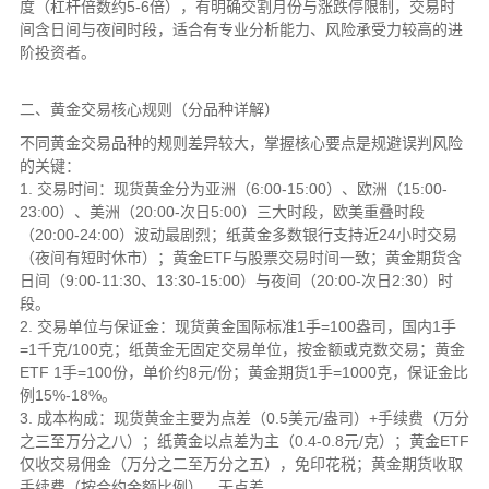
度（杠杆倍数约5-6倍），有明确交割月份与涨跌停限制，交易时
间含日间与夜间时段，适合有专业分析能力、风险承受力较高的进
阶投资者。
二、黄金交易核心规则（分品种详解）
不同黄金交易品种的规则差异较大，掌握核心要点是规避误判风险
的关键：
1. 交易时间：现货黄金分为亚洲（6:00-15:00）、欧洲（15:00-
23:00）、美洲（20:00-次日5:00）三大时段，欧美重叠时段
（20:00-24:00）波动最剧烈；纸黄金多数银行支持近24小时交易
（夜间有短时休市）；黄金ETF与股票交易时间一致；黄金期货含
日间（9:00-11:30、13:30-15:00）与夜间（20:00-次日2:30）时
段。
2. 交易单位与保证金：现货黄金国际标准1手=100盎司，国内1手
=1千克/100克；纸黄金无固定交易单位，按金额或克数交易；黄金
ETF 1手=100份，单价约8元/份；黄金期货1手=1000克，保证金比
例15%-18%。
3. 成本构成：现货黄金主要为点差（0.5美元/盎司）+手续费（万分
之三至万分之八）；纸黄金以点差为主（0.4-0.8元/克）；黄金ETF
仅收交易佣金（万分之二至万分之五），免印花税；黄金期货收取
手续费（按合约金额比例），无点差。