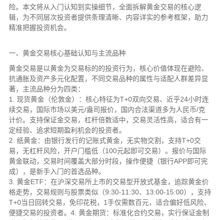
险。本文将从入门认知到实操细节，全面拆解黄金交易的核心逻
辑，为不同层次投资者提供条理清晰、内容详实的参考框架，助力
精准把握投资机会。
一、黄金交易核心基础认知与主流品种
黄金交易是以黄金为交易标的的投资行为，核心价值体现在避险、
抗通胀及资产多元化配置，不同交易品种的属性与适配人群差异显
著，主流品种分为四类：
1. 现货黄金（伦敦金）：核心特征为T+0双向交易、近乎24小时连
续交易，国际市场以美元/盎司报价，国内合法渠道多为人民币/克
计价。支持保证金交易，杠杆倍数适中，交易灵活性高，适合有一
定经验、追求短期盈利机会的投资者。
2. 纸黄金：由银行发行的记账式黄金，无实物交割，支持T+0交
易，无杠杆风险，开户门槛低（100元起即可交易）。报价与国际
黄金联动，交易时间覆盖大部分时段，操作便捷（银行APP即可完
成），是新手入门的首选品种。
3. 黄金ETF：在沪深交易所上市的交易型开放式基金，追踪黄金价
格走势，交易规则与股票类似（9:30-11:30、13:00-15:00），支持
T+0当日回转交易，免印花税，1手仅需数百元，适合偏好低风险、
便捷交易的投资者。4. 黄金期货：标准化合约交易，实行保证金制