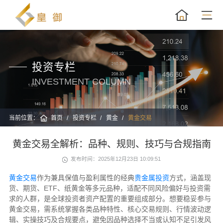
投资专栏
INVESTMENT COLUMN
当前位置：
首页
投资专栏
黄金
黄金交易
黄金交易全解析：品种、规则、技巧与合规指南
发布时间：2025年12月23日 10:09:51
黄金交易
作为兼具保值与盈利属性的经典
贵金属投资
方式，涵盖现
货、期货、ETF、纸黄金等多元品种，适配不同风险偏好与投资需
求的人群，是全球投资者资产配置的重要组成部分。想要稳妥参与
黄金交易，需系统掌握各类品种特性、核心交易规则、行情波动逻
辑、实操技巧及合规要点，避免因品种选择不当或认知不足引发风