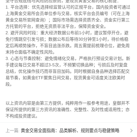
坚守合规底线与风险防控原则，是现货黄金交易的核心前提：
1. 平台选择：优先选择经监管认可的正规平台，国内投资者可通过
上海黄金交易所会员单位参与交易，核实平台会员编号（可在上海
黄金交易所官网查询）；国际市场需选择资质齐全、资金实行第三
方托管的平台，拒绝无资质非法平台，保障资金安全。
2. 避开风险时段：重大经济数据公布前1小时，建议暂停开仓，避
免行情跳空引发亏损；数据公布后等待30分钟至1小时，待价格稳
定后再顺势操作，不盲目追涨杀跌。周五需提前梳理仓位，避免周
末持仓面临不确定性风险。
3. 心态与节奏控制：避免情绪化交易，严格执行预设交易计划。新
手建议每日交易不超过3-5次，不频繁切换品种；亏损后及时复盘
总结，优化操作技巧而非盲目加码。同时根据自身品种选择匹配交
易节奏，如黄金ETF聚焦日间交易，现货黄金可适度关注欧美时
段。
以上资讯内容是由第三方提供，纯粹用作一般参考用途，皇御并不
保证所提供的第三方资讯的准确性、完整性、及时性或适用性；亦
不构成投资建议。
上一篇:
黄金交易全面指南：品类解析、规则要点与稳健策略