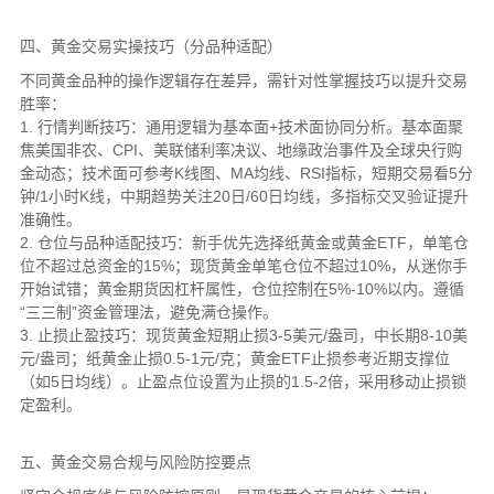
四、黄金交易实操技巧（分品种适配）
不同黄金品种的操作逻辑存在差异，需针对性掌握技巧以提升交易
胜率：
1. 行情判断技巧：通用逻辑为基本面+技术面协同分析。基本面聚
焦美国非农、CPI、美联储利率决议、地缘政治事件及全球央行购
金动态；技术面可参考K线图、MA均线、RSI指标，短期交易看5分
钟/1小时K线，中期趋势关注20日/60日均线，多指标交叉验证提升
准确性。
2. 仓位与品种适配技巧：新手优先选择纸黄金或黄金ETF，单笔仓
位不超过总资金的15%；现货黄金单笔仓位不超过10%，从迷你手
开始试错；黄金期货因杠杆属性，仓位控制在5%-10%以内。遵循
“三三制”资金管理法，避免满仓操作。
3. 止损止盈技巧：现货黄金短期止损3-5美元/盎司，中长期8-10美
元/盎司；纸黄金止损0.5-1元/克；黄金ETF止损参考近期支撑位
（如5日均线）。止盈点位设置为止损的1.5-2倍，采用移动止损锁
定盈利。
五、黄金交易合规与风险防控要点