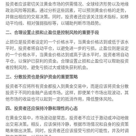
投资者应该密切关注黄金市场的供需情况、全球经济形势以及地缘
政治风险等因素。通过分析这些因素，可以预测黄金价格的走势，
并做出相应的交易决策。同时，投资者还应该关注技术指标，如移
动平均线、相对强弱指标等，以辅助判断市场趋势。
二、合理设置止损和止盈位是控制风险的重要手段
止损位是投资者设定的一个价格水平，当黄金价格达到或低于该水
平时，投资者将自动平仓，以避免进一步的亏损。止盈位则是设定
的一个价格水平，当黄金价格达到或高于该水平时，投资者将自动
平仓，以保护已获利的资金。合理设置止损和止盈位可以帮助投资
者控制风险，避免亏损过大或错失获利机会。
三、分散投资也是保护资金的重要策略
投资者不应将所有资金都投入到黄金交易中，而是应该将资金分散
投资于不同的金融产品或市场。这样，即使某个市场出现波动，其
他市场的收益也可以起到一定的抵消作用，降低整体风险。
四、投资者还应保持冷静和理性的心态
在黄金交易中，市场波动是常态，投资者不应过于激动或冲动地做
出交易决策。相反，应该保持冷静，根据市场情况和自身的投资策
略来做出决策。同时，投资者还应该接受亏损的可能性，并及时调