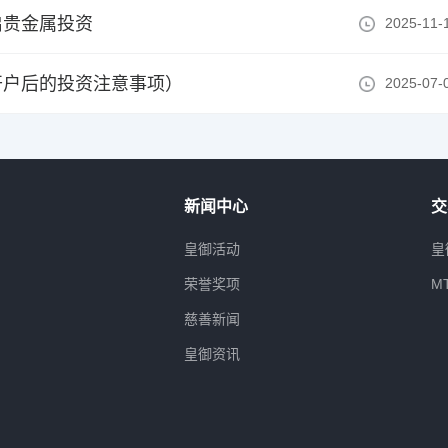
启贵金属投资
2025-11-
开户后的投资注意事项）
2025-07-
新闻中心
交
属
皇御活动
皇
荣誉奖项
M
慈善新闻
皇御资讯