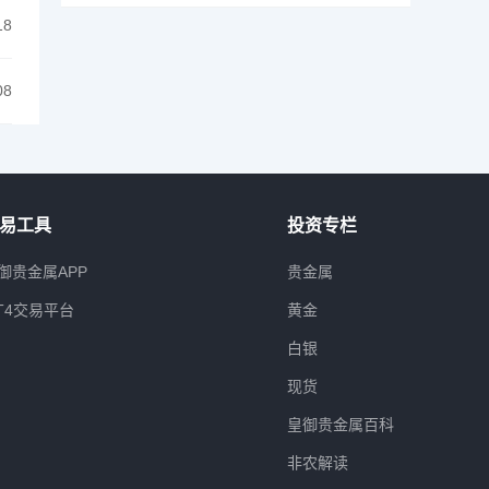
18
08
易工具
投资专栏
御贵金属APP
贵金属
T4交易平台
黄金
白银
现货
皇御贵金属百科
非农解读