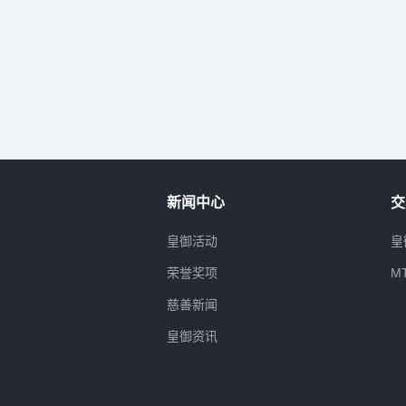
新闻中心
交
属
皇御活动
皇
荣誉奖项
M
慈善新闻
皇御资讯