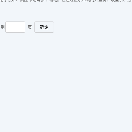
到
页
确定