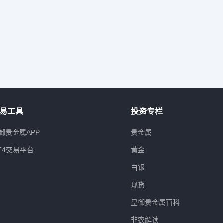
易工具
投资专栏
御贵金属APP
贵金属
T4交易平台
黄金
白银
现货
皇御贵金属百科
非农解读