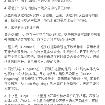
3. 最高价：该时间段内市场交易中的最高价格。
4. 最低价：该时间段内市场交易中的最低价格。
这些价格通过K线的实体和影线展示出来。通过分析这些价格的组
合，投资者可以从中推测市场的多空力量对比及市场情绪。
三、常见的黄金K线形态
黄金K线图中，存在一些常见的K线形态，这些形态能够帮助交易者
预测市场的走势变化。以下是几种常见的K线形态：
1. 锤头线（Hammer）：锤头线通常出现在下跌趋势中，表示市场
可能会出现反转。它的特点是实体较小，影线较长，且下影线的长
度至少是实体的两倍，意味着市场在该时间段内曾经下跌过，但最
终收盘时回升，显示出多方力量的反攻。
2. 吞没形态（Engulfing）：吞没形态指的是后一根K线的实体完全
包裹前一根K线的实体，且方向相反。看涨吞没形态（Bullish
Engulfing）通常出现在下跌趋势中，表示可能的反转上涨；而看跌
吞没形态（Bearish Engulfing）则出现在上涨趋势中，表示可能的
反转下跌。
3. 十字星（Doji）：十字星是指开盘价和收盘价几乎相等，表现为
实体非常小的K线。十字星的出现通常表示市场的不确定性，可能