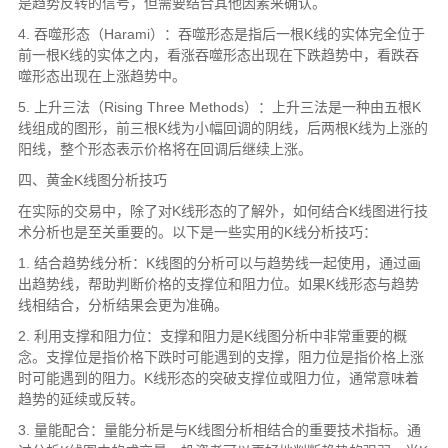
是趋势反转的信号，但需要结合其他因素来确认。
4. 吞噬形态（Harami）：吞噬形态是指后一根K线的实体完全位于
前一根K线的实体之内，看涨吞噬形态出现在下跌趋势中，看跌吞
噬形态出现在上涨趋势中。
5. 上升三法（Rising Three Methods）：上升三法是一种由五根K
线组成的图形，前三根K线为小幅回调的阴线，后两根K线为上涨的
阳线，整个形态表示价格将在回调后继续上涨。
四、黄金K线图分析技巧
在实际的交易中，除了对K线形态的了解外，如何结合K线图进行技
术分析也是至关重要的。以下是一些实用的K线分析技巧：
1. 结合趋势线分析：K线图的分析可以与趋势线一起使用，通过画
出趋势线，帮助判断价格的支撑位和阻力位。如果K线形态与趋势
线相结合，分析结果会更为准确。
2. 利用支撑和阻力位：支撑和阻力是K线图分析中非常重要的概
念。支撑位是指价格下跌时可能遇到的支撑，阻力位是指价格上涨
时可能遇到的阻力。K线形态的突破支撑位或阻力位，通常意味着
趋势的延续或反转。
3. 量能配合：量能分析是与K线图分析相结合的重要技术指标。通