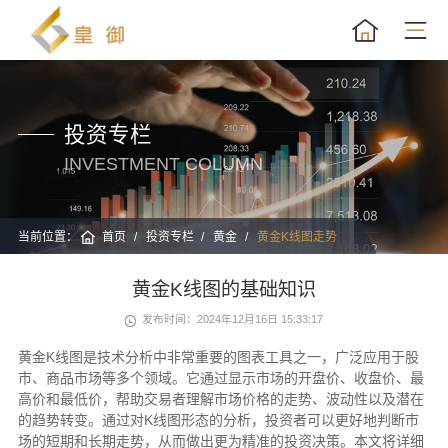
投资专栏
INVESTMENT COLUMN
当前位置：
首页
投资专栏
黄金
黄金K线图走势
黄金K线图的基础知识
发布时间：2024年12月16日 15:33:17
黄金K线图是技术分析中非常重要的图表工具之一，广泛应用于股
市、商品市场等多个领域。它通过显示市场的开盘价、收盘价、最
高价和最低价，帮助交易者理解市场价格的走势、波动性以及潜在
的趋势转变。通过对K线图形态的分析，投资者可以更好地判断市
场的短期和长期走势，从而做出更为精准的投资决策。本文将详细