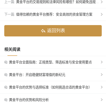
上一篇:
黄金平台的交易规则和法律风险有哪些？如何避免违规操作？
下一篇:
值得信赖的黄金平台推荐：安全高效的资金管理方案
返回列表
相关阅读
黄金平台全面指南：正规类型、筛选标准与安全使用要点
黄金平台：开启稳健财富增值的新纪元
黄金平台的优势与选择标准（如何挑选合适的黄金平台）
黄金平台的优势和风险分析