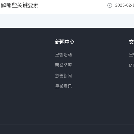
了解哪些关键要素
2025-02-
新闻中心
交
属
皇御活动
皇
荣誉奖项
M
慈善新闻
皇御资讯