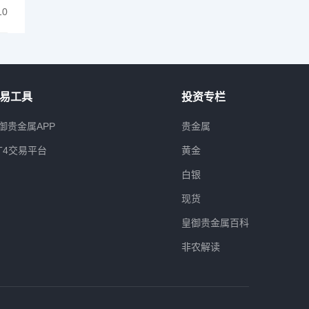
10
易工具
投资专栏
御贵金属APP
贵金属
T4交易平台
黄金
白银
现货
皇御贵金属百科
非农解读