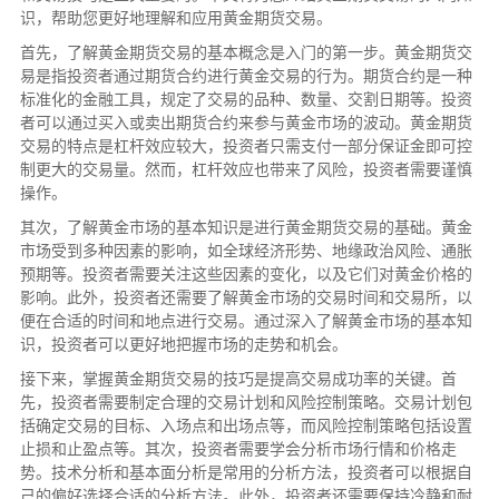
识，帮助您更好地理解和应用黄金期货交易。
首先，了解黄金期货交易的基本概念是入门的第一步。黄金期货交
易是指投资者通过期货合约进行黄金交易的行为。期货合约是一种
标准化的金融工具，规定了交易的品种、数量、交割日期等。投资
者可以通过买入或卖出期货合约来参与黄金市场的波动。黄金期货
交易的特点是杠杆效应较大，投资者只需支付一部分保证金即可控
制更大的交易量。然而，杠杆效应也带来了风险，投资者需要谨慎
操作。
其次，了解黄金市场的基本知识是进行黄金期货交易的基础。黄金
市场受到多种因素的影响，如全球经济形势、地缘政治风险、通胀
预期等。投资者需要关注这些因素的变化，以及它们对黄金价格的
影响。此外，投资者还需要了解黄金市场的交易时间和交易所，以
便在合适的时间和地点进行交易。通过深入了解黄金市场的基本知
识，投资者可以更好地把握市场的走势和机会。
接下来，掌握黄金期货交易的技巧是提高交易成功率的关键。首
先，投资者需要制定合理的交易计划和风险控制策略。交易计划包
括确定交易的目标、入场点和出场点等，而风险控制策略包括设置
止损和止盈点等。其次，投资者需要学会分析市场行情和价格走
势。技术分析和基本面分析是常用的分析方法，投资者可以根据自
己的偏好选择合适的分析方法。此外，投资者还需要保持冷静和耐