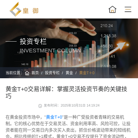
投资专栏
INVESTMENT COLUMN
当前位置：
首页
投资专栏
黄金
黄金T＋0
黄金T+0交易详解：掌握灵活投资节奏的关键技
巧
发布时间：2025年10月31日 14:19:24
在黄金投资市场中，“
黄金T+0
”是一种广受投资者青睐的交易机
制。它的核心优势在于交易灵活、资金利用率高、风险可控，让投
资者能在同一交易日内多次买入卖出，抓住价格波动带来的短线机
会。相比传统的T+1模式，黄金T+0交易不仅提升了资金流动性，