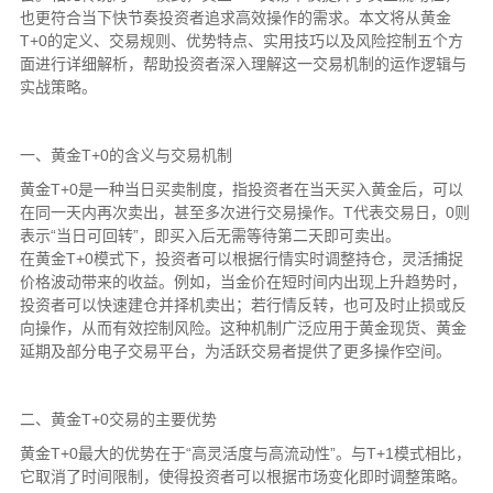
也更符合当下快节奏投资者追求高效操作的需求。本文将从黄金
T+0的定义、交易规则、优势特点、实用技巧以及风险控制五个方
面进行详细解析，帮助投资者深入理解这一交易机制的运作逻辑与
实战策略。
一、黄金T+0的含义与交易机制
黄金T+0是一种当日买卖制度，指投资者在当天买入黄金后，可以
在同一天内再次卖出，甚至多次进行交易操作。T代表交易日，0则
表示“当日可回转”，即买入后无需等待第二天即可卖出。
在黄金T+0模式下，投资者可以根据行情实时调整持仓，灵活捕捉
价格波动带来的收益。例如，当金价在短时间内出现上升趋势时，
投资者可以快速建仓并择机卖出；若行情反转，也可及时止损或反
向操作，从而有效控制风险。这种机制广泛应用于黄金现货、黄金
延期及部分电子交易平台，为活跃交易者提供了更多操作空间。
二、黄金T+0交易的主要优势
黄金T+0最大的优势在于“高灵活度与高流动性”。与T+1模式相比，
它取消了时间限制，使得投资者可以根据市场变化即时调整策略。