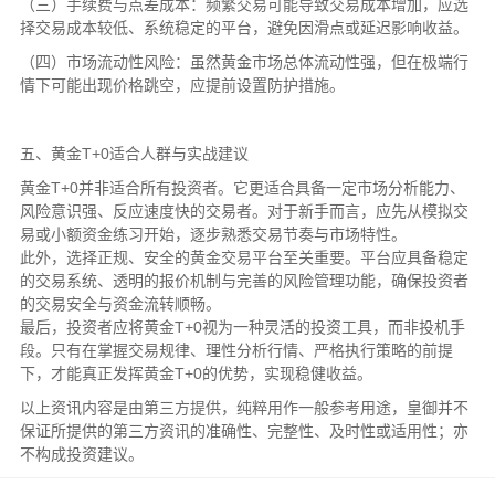
（三）手续费与点差成本：频繁交易可能导致交易成本增加，应选
择交易成本较低、系统稳定的平台，避免因滑点或延迟影响收益。
（四）市场流动性风险：虽然黄金市场总体流动性强，但在极端行
情下可能出现价格跳空，应提前设置防护措施。
五、黄金T+0适合人群与实战建议
黄金T+0并非适合所有投资者。它更适合具备一定市场分析能力、
风险意识强、反应速度快的交易者。对于新手而言，应先从模拟交
易或小额资金练习开始，逐步熟悉交易节奏与市场特性。
此外，选择正规、安全的黄金交易平台至关重要。平台应具备稳定
的交易系统、透明的报价机制与完善的风险管理功能，确保投资者
的交易安全与资金流转顺畅。
最后，投资者应将黄金T+0视为一种灵活的投资工具，而非投机手
段。只有在掌握交易规律、理性分析行情、严格执行策略的前提
下，才能真正发挥黄金T+0的优势，实现稳健收益。
以上资讯内容是由第三方提供，纯粹用作一般参考用途，皇御并不
保证所提供的第三方资讯的准确性、完整性、及时性或适用性；亦
不构成投资建议。