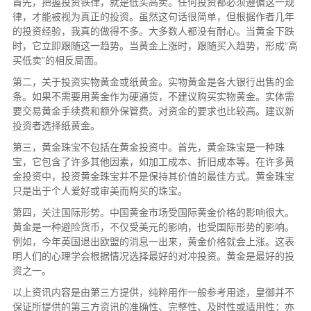
首先，把握投资铁律，就是低买高卖。任何投资都必须遵循这一规
律，才能被视为真正的投资。虽然这句话很简单，但根据作者几年
的投资经验，我真的做得不多。大多数人都没有耐心。当黄金下跌
时，它立即跟随这一趋势。当黄金上涨时，跟随买入趋势，形成“高
买低卖”的相反局面。
第二，关于投资实物黄金或纸黄金。实物黄金是各大银行出售的金
条。如果不需要用黄金作为硬通货，不建议购买实物黄金。实体需
要交易黄金手续费和额外保管费。对资金的要求也比较高。建议新
投资者选择纸黄金。
第三，黄金珠宝不包括在黄金投资中。首先，黄金珠宝是一种珠
宝，它包含了许多其他因素，如加工成本、折旧成本等。在许多黄
金投资中，投资黄金珠宝并不是保持其价值的最佳方式。黄金珠宝
只是出于个人爱好或审美而购买的珠宝。
第四，关注国际形势。中国黄金市场受国际黄金价格的影响很大。
黄金是一种避险货币，不仅受美元的影响，也受国际形势的影响。
例如，今年英国退出欧盟的消息一出来，黄金价格就会上涨。这表
明人们的心理学会根据情况选择最好的对冲投资。黄金是最好的投
资之一。
以上资讯内容是由第三方提供，纯粹用作一般参考用途，皇御并不
保证所提供的第三方资讯的准确性、完整性、及时性或适用性；亦