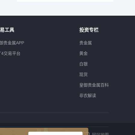
易工具
投资专栏
御贵金属APP
贵金属
T4交易平台
黄金
白银
现货
皇御贵金属百科
非农解读
网站地图