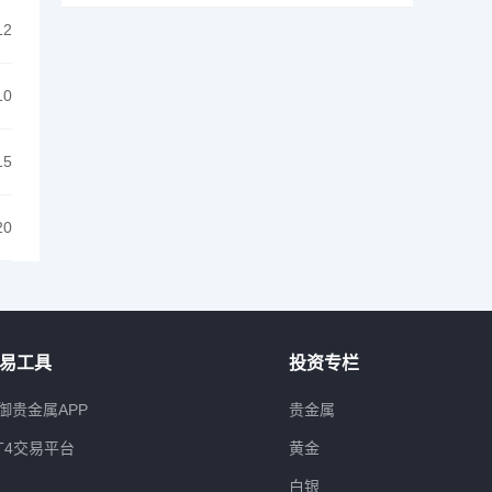
12
10
15
20
易工具
投资专栏
御贵金属APP
贵金属
T4交易平台
黄金
白银