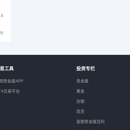
15
20
易工具
投资专栏
御贵金属APP
贵金属
T4交易平台
黄金
白银
现货
皇御贵金属百科