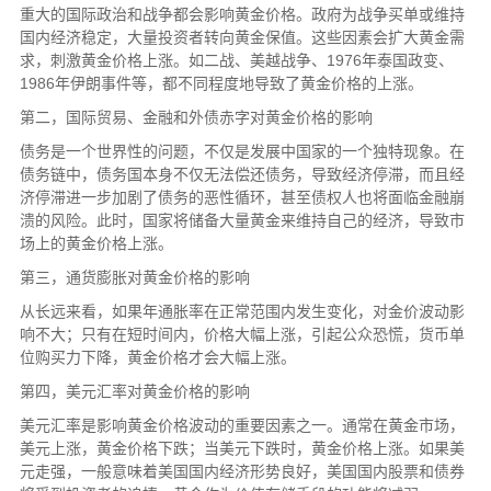
重大的国际政治和战争都会影响黄金价格。政府为战争买单或维持
国内经济稳定，大量投资者转向黄金保值。这些因素会扩大黄金需
求，刺激黄金价格上涨。如二战、美越战争、1976年泰国政变、
1986年伊朗事件等，都不同程度地导致了黄金价格的上涨。
第二，国际贸易、金融和外债赤字对黄金价格的影响
债务是一个世界性的问题，不仅是发展中国家的一个独特现象。在
债务链中，债务国本身不仅无法偿还债务，导致经济停滞，而且经
济停滞进一步加剧了债务的恶性循环，甚至债权人也将面临金融崩
溃的风险。此时，国家将储备大量黄金来维持自己的经济，导致市
场上的黄金价格上涨。
第三，通货膨胀对黄金价格的影响
从长远来看，如果年通胀率在正常范围内发生变化，对金价波动影
响不大；只有在短时间内，价格大幅上涨，引起公众恐慌，货币单
位购买力下降，黄金价格才会大幅上涨。
第四，美元汇率对黄金价格的影响
美元汇率是影响黄金价格波动的重要因素之一。通常在黄金市场，
美元上涨，黄金价格下跌；当美元下跌时，黄金价格上涨。如果美
元走强，一般意味着美国国内经济形势良好，美国国内股票和债券