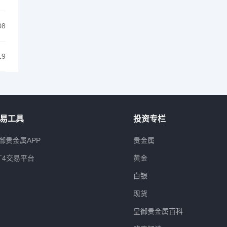
08
19
易工具
投资专栏
御贵金属APP
贵金属
T4交易平台
黄金
白银
现货
皇御贵金属百科