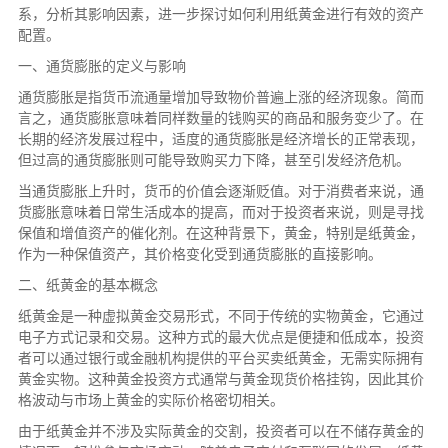
系，分析其影响因素，进一步探讨如何利用纸黄金进行有效的资产
配置。
一、通货膨胀的定义与影响
通货膨胀是指货币流通量增加导致物价普遍上涨的经济现象。简而
言之，通货膨胀意味着同样数量的钱购买的商品和服务变少了。在
长期的经济发展过程中，适度的通货膨胀是经济增长的正常表现，
但过高的通货膨胀则可能导致购买力下降，甚至引发经济危机。
当通货膨胀上升时，货币的价值会逐渐贬值。对于消费者来说，通
货膨胀意味着日常生活成本的提高，而对于投资者来说，则是寻找
保值和增值资产的催化剂。在这种背景下，黄金，特别是纸黄金，
作为一种保值资产，其价格变化受到通货膨胀的直接影响。
二、纸黄金的基本概念
纸黄金是一种虚拟黄金交易形式，不同于传统的实物黄金，它通过
电子方式记录和交易。这种方式的最大优点是便捷和低成本，投资
者可以通过银行或金融机构提供的平台买卖纸黄金，无需实际拥有
黄金实物。这种黄金投资方式通常与黄金现货价格挂钩，因此其价
格波动与市场上黄金的实际价格密切相关。
由于纸黄金并不涉及实际黄金的交割，投资者可以在不储存黄金的