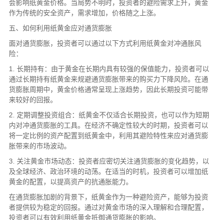
会影响纸黄金价格。当局势不明时，投资者的避险需求上升，黄金
作为传统的安全资产，需求增加，价格随之上涨。
五、如何利用纸黄金应对通货膨胀
面对通货膨胀，投资者可以通过以下方式利用纸黄金对冲通胀风
险：
1. 长期持有：由于黄金在长期内具有较强的保值能力，投资者可以
通过长期持有纸黄金来规避通货膨胀带来的购买力下降风险。在通
货膨胀周期中，黄金价格通常呈现上涨趋势，因此长期投资可能带
来较好的回报。
2. 定期调整投资组合：纸黄金不仅适合长期投资，也可以作为短期
内对冲通货膨胀的工具。在经济不确定性较大的时期，投资者可以
将一定比例的资产配置到纸黄金中，利用其避险特性来应对通货膨
胀带来的市场波动。
3. 关注黄金市场动态：投资者应密切关注通货膨胀的变化趋势，以
及全球经济、政治环境的动荡。在适当的时机，投资者可以增加纸
黄金的配置，以提高资产的抗通胀能力。
在通货膨胀加剧的背景下，纸黄金作为一种避险资产，能够为投资
者提供较为稳定的回报。通过对黄金市场的深入理解和合理配置，
投资者可以有效利用纸黄金抵御通货膨胀的影响。