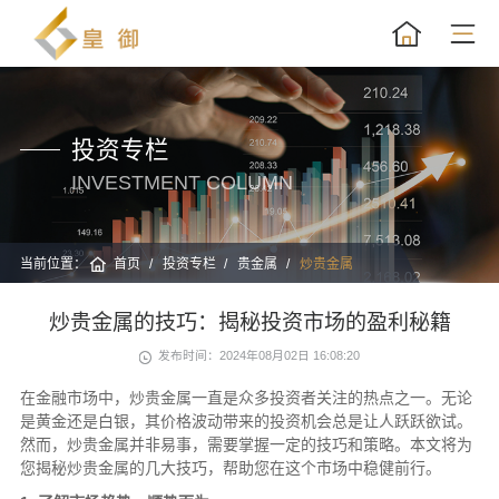
投资专栏
INVESTMENT COLUMN
当前位置：
首页
投资专栏
贵金属
炒贵金属
炒贵金属的技巧：揭秘投资市场的盈利秘籍
发布时间：2024年08月02日 16:08:20
在金融市场中，炒贵金属一直是众多投资者关注的热点之一。无论
是黄金还是白银，其价格波动带来的投资机会总是让人跃跃欲试。
然而，炒贵金属并非易事，需要掌握一定的技巧和策略。本文将为
您揭秘炒贵金属的几大技巧，帮助您在这个市场中稳健前行。