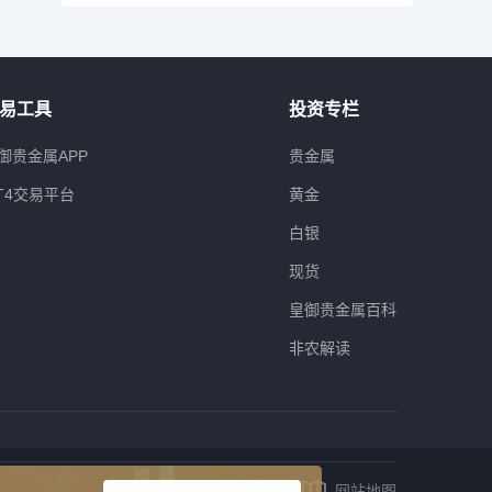
易工具
投资专栏
御贵金属APP
贵金属
T4交易平台
黄金
白银
现货
皇御贵金属百科
非农解读
网站地图