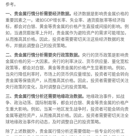
参考。
一、贵金属行情分析需要经济数据。
经济数据是影响贵金属价格的
重要因素之一。诸如GDP增长率、失业率、通货膨胀率等经济指
标，都会对白银、黄金等贵金属的价格产生直接或间接的影响。例
如，当通货膨胀率上升时，贵金属作为避险资产的需求可能增加，
从而推高其价格。因此，投资者需要密切关注这些经济数据的发
布，并据此调整自己的投资策略。
二、贵金属行情分析需要央行政策数据。
央行的货币政策是影响贵
金属价格的另一大因素。央行的利率决议、货币供应量、量化宽松
政策等，都会对白银、黄金等贵金属的价格产生显著影响。例如，
当央行降低利率时，市场上的货币供应量增加，投资者可能会转向
贵金属等保值资产，从而推高其价格。因此，投资者需要密切关注
央行政策的变化，及时调整自己的投资策略。
三、贵金属行情分析还需要地缘政治数据。
地缘政治事件，如战
争、政治动荡、国际制裁等，都会对白银、黄金等贵金属的价格产
生重大影响。例如，当某一地区发生战争时，投资者可能会转向贵
金属等避险资产，从而推高其价格。因此，投资者需要密切关注全
球地缘政治事件的动态，及时调整自己的投资策略。
除了上述数据外，贵金属行情分析还需要借助一些专业的分析工