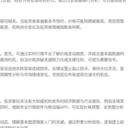
阻力位置、趋势方向及潜在转折点。结合历史数据进行分析，可以提高投资
密切相关。当投资者普遍看多市场时，价格可能短期被推高；而恐慌情
报道、机构持仓变化及投资者情绪指数来判断。
。首先，可通过实时行情平台了解价格变动趋势，并结合基本面数据判
离场时机，如当价格突破关键阻力位或支撑位时，可视为重要信号。
盲目追涨杀跌容易造成损失。合理设置止盈止损点，保持仓位灵活，是
周期性分析与市场情绪变化，寻找低位布局或高位减仓的机会。
。投资者应关注各大权威机构发布的经济数据与行业报告，例如全球贵
同时，借助专业行情软件与移动端APP，可实现价格预警、走势图分析
动态、理解基本面逻辑是入门的关键。通过积累分析经验，逐渐建立起