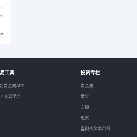
27
27
易工具
投资专栏
御贵金属APP
贵金属
T4交易平台
黄金
白银
现货
皇御贵金属百科