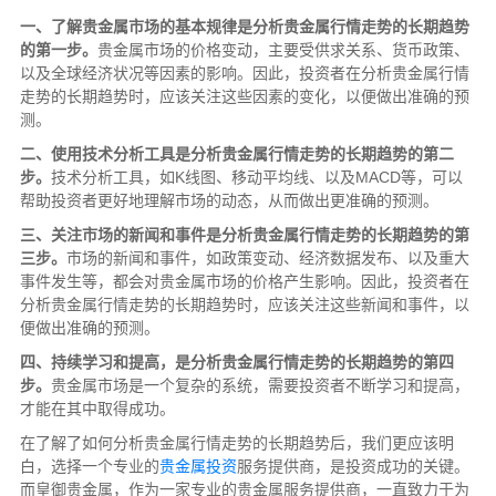
一、了解贵金属市场的基本规律是分析贵金属行情走势的长期趋势
的第一步。
贵金属市场的价格变动，主要受供求关系、货币政策、
以及全球经济状况等因素的影响。因此，投资者在分析贵金属行情
走势的长期趋势时，应该关注这些因素的变化，以便做出准确的预
测。
二、使用技术分析工具是分析贵金属行情走势的长期趋势的第二
步。
技术分析工具，如K线图、移动平均线、以及MACD等，可以
帮助投资者更好地理解市场的动态，从而做出更准确的预测。
三、关注市场的新闻和事件是分析贵金属行情走势的长期趋势的第
三步。
市场的新闻和事件，如政策变动、经济数据发布、以及重大
事件发生等，都会对贵金属市场的价格产生影响。因此，投资者在
分析贵金属行情走势的长期趋势时，应该关注这些新闻和事件，以
便做出准确的预测。
四、持续学习和提高，是分析贵金属行情走势的长期趋势的第四
步。
贵金属市场是一个复杂的系统，需要投资者不断学习和提高，
才能在其中取得成功。
在了解了如何分析贵金属行情走势的长期趋势后，我们更应该明
白，选择一个专业的
贵金属投资
服务提供商，是投资成功的关键。
而皇御贵金属，作为一家专业的贵金属服务提供商，一直致力于为