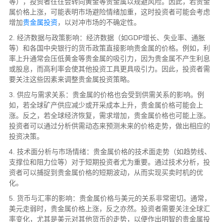
等），投资者往往会转向黄金等贵金属以规避风险。因此，若贵金
属价格上涨，可能表明市场避险情绪加重，这时投资者可能会考虑
增加
贵金属投资
，以对冲市场的不确定性。
2. 经济数据与政策影响：经济数据（如GDP增长、失业率、通胀
等）和各国中央银行的货币政策直接影响贵金属的价格。例如，利
率上升通常会压低黄金等贵金属的吸引力，因为贵金属不产生利息
或股息，而高利率会使其他投资工具更具吸引力。因此，投资者需
要关注这些因素来调整贵金属投资策略。
3. 供应与需求关系：贵金属的价格也会受到供需关系的影响。例
如，若全球矿产供应减少或开采成本上升，贵金属价格可能会上
涨。反之，若全球经济恢复，需求增加，贵金属价格也可能上涨。
投资者可以通过分析供需动态来预测未来的价格走势，做出相应的
投资决策。
4. 技术面分析与市场情绪：贵金属价格的技术面走势（如趋势线、
支撑位和阻力位等）对于短期投资者尤为重要。通过技术分析，投
资者可以捕捉到贵金属价格的短期波动，从而实现买卖时机的优
化。
5. 货币与汇率的影响：贵金属价格与美元的关系非常密切。通常，
美元走弱时，贵金属价格上涨，反之亦然。投资者需要关注全球汇
率变化，尤其是美元对其他货币的走势，以便作出明智的贵金属投