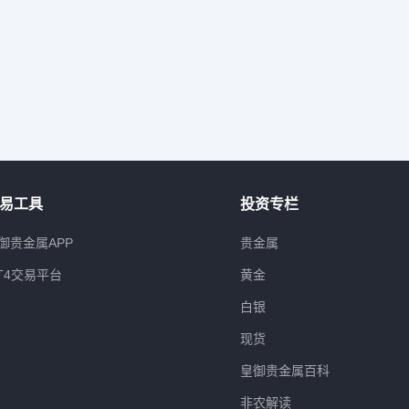
易工具
投资专栏
御贵金属APP
贵金属
T4交易平台
黄金
白银
现货
皇御贵金属百科
非农解读