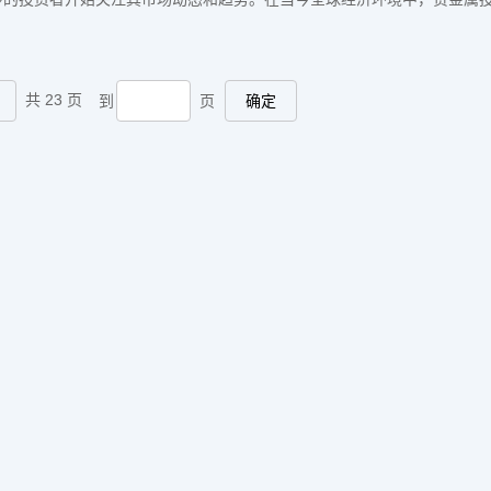
共 23 页
到
页
确定