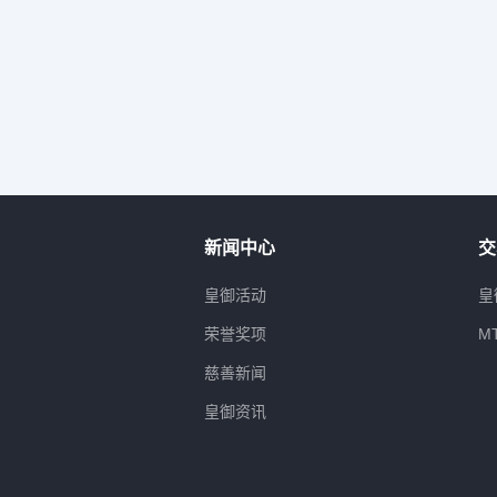
新闻中心
交
属
皇御活动
皇
荣誉奖项
M
慈善新闻
皇御资讯