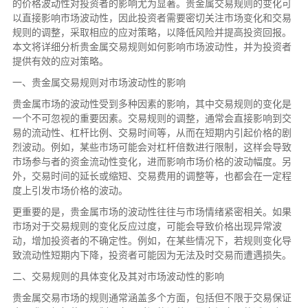
的价格波动性对投资者的影响尤为显著。贵金属交易规则的变化可
以直接影响市场波动性，因此投资者需要密切关注市场变化和交易
规则的调整，采取相应的应对策略，以降低风险并提高投资回报。
本文将详细分析贵金属交易规则如何影响市场波动性，并为投资者
提供有效的应对策略。
一、贵金属交易规则对市场波动性的影响
贵金属市场的波动性受到多种因素的影响，其中交易规则的变化是
一个不可忽视的重要因素。交易规则的调整，通常会直接影响到交
易的流动性、杠杆比例、交易时间等，从而在短期内引起价格的剧
烈波动。例如，某些市场可能会对杠杆倍数进行限制，这样会导致
市场参与者的资金流动性变化，进而影响市场价格的波动幅度。另
外，交易时间的延长或缩短、交易费用的调整等，也都会在一定程
度上引发市场价格的波动。
更重要的是，贵金属市场的波动性往往与市场情绪紧密相关。如果
市场对于交易规则的变化反应过度，可能会导致价格出现异常波
动，增加投资者的不确定性。例如，在某些情况下，若规则变化导
致流动性短期内下降，投资者可能因为无法及时交易而遭遇损失。
二、交易规则的具体变化及其对市场波动性的影响
贵金属交易市场的规则通常涵盖多个方面，包括但不限于交易保证