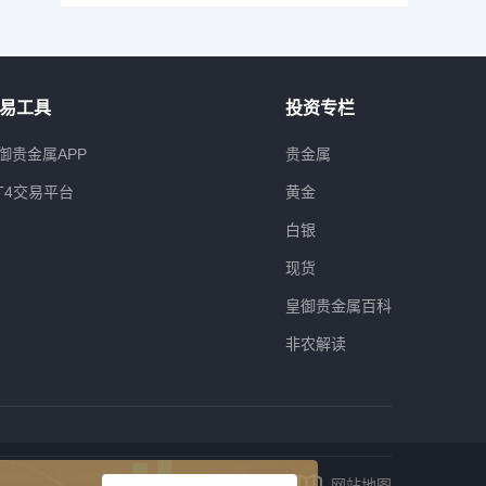
易工具
投资专栏
御贵金属APP
贵金属
T4交易平台
黄金
白银
现货
皇御贵金属百科
非农解读
网站地图