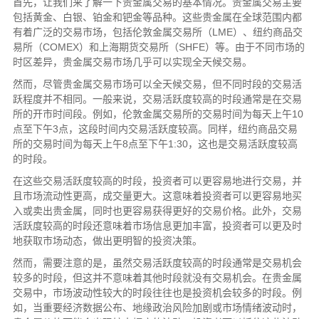
首先，让我们来了解一下贵金属交易的基本情况。贵金属交易主要
包括黄金、白银、铂金和钯金等品种。这些贵金属在全球范围内都
有着广泛的交易市场，包括伦敦金属交易所（LME）、纽约商品交
易所（COMEX）和上海期货交易所（SHFE）等。由于不同市场的
时区差异，贵金属交易市场几乎可以实现全天候交易。
然而，尽管贵金属交易市场可以全天候交易，但不同时段的交易活
跃程度并不相同。一般来说，交易活跃度较高的时段通常是在交易
所的开市时间段。例如，伦敦金属交易所的交易时间为每天上午10
点至下午3点，这段时间内交易活跃度较高。同样，纽约商品交易
所的交易时间为每天上午8点至下午1:30，这也是交易活跃度较高
的时段。
在这些交易活跃度较高的时段，投资者可以更容易地进行交易，并
且市场流动性更高，成交量更大。这意味着投资者可以更容易地买
入或卖出贵金属，同时也更容易获得更好的交易价格。此外，交易
活跃度较高的时段还意味着市场信息更加丰富，投资者可以更及时
地获取市场动态，做出更明智的投资决策。
然而，需要注意的是，虽然交易活跃度较高的时段通常是交易机会
较多的时段，但这并不意味着其他时段就没有交易机会。在贵金属
交易中，市场波动性较大的时段往往也是投资机会较多的时段。例
如，当重要经济数据公布、地缘政治风险加剧或市场情绪波动时，