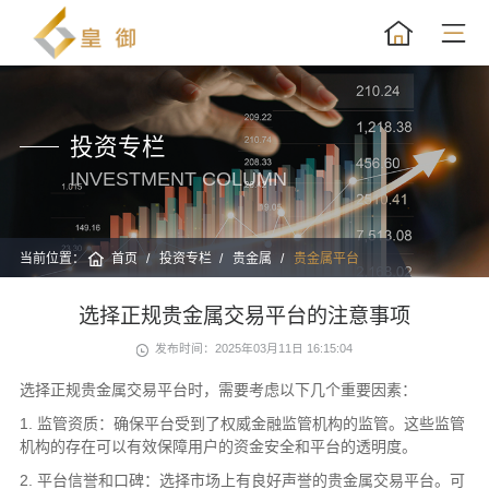
投资专栏
INVESTMENT COLUMN
当前位置：
首页
投资专栏
贵金属
贵金属平台
选择正规贵金属交易平台的注意事项
发布时间：2025年03月11日 16:15:04
选择正规贵金属交易平台时，需要考虑以下几个重要因素：
1. 监管资质：确保平台受到了权威金融监管机构的监管。这些监管
机构的存在可以有效保障用户的资金安全和平台的透明度。
2. 平台信誉和口碑：选择市场上有良好声誉的贵金属交易平台。可