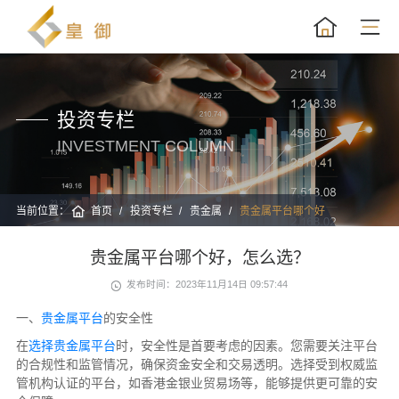
投资专栏
INVESTMENT COLUMN
当前位置：
首页
投资专栏
贵金属
贵金属平台哪个好
贵金属平台哪个好，怎么选？
发布时间：2023年11月14日 09:57:44
一、
贵金属平台
的安全性
在
选择贵金属平台
时，安全性是首要考虑的因素。您需要关注平台
的合规性和监管情况，确保资金安全和交易透明。选择受到权威监
管机构认证的平台，如香港金银业贸易场等，能够提供更可靠的安