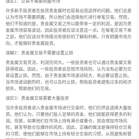
误区1：交易不需要把握市场
许多新手投资者在投资贵金属时也容易出现这样的问题。他们总是
认为市场不需要把握，所以他们会选择匆忙进行单笔交易。然而，
他们不知道的是，贵金属交易之所以能带来一定的利润，是因为贵
金属市场容易波动，因此投资者应该注意这一点。在每笔交易下单
之前，他们应该对市场情况有很好的了解和判断。只有把握市场方
向，才能做好贵金属投资。
误解2：贵金属交易不需要设置止损
贵金属交易灵活，利润空间大。一些投资者也可以通过贵金属交易
获得收益。因此，一些投资者会忽视市场风险，认为没有必要为交
易设置止损。然而，由于贵金属市场波动较大，有必要设置止损。
当市场波动剧烈时，也可以及时止损，帮助投资者避免过多的经济
损失，帮助他们的交易。
误区3：贵金属交易需要大量投资
当许多投资者进入贵金属市场进行交易时，他们仍然会选择大量投
资。他们认为，只要他们投入足够的资金，他们就能获得更多的利
润。但是，如果他们在市场上持有满仓或重仓，就会增加市场风
险，甚至导致仓位爆炸的风险，因此，正确的做法是保持轻仓交易
的习惯，使他们能够在市场上持有轻仓交易的习惯，从而避免和管