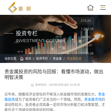
投资专栏
INVESTMENT COLUMN
当前位置：
首页
投资专栏
贵金属
贵金属投资
贵金属投资的风险与回报：看懂市场波动，做出
明智决策
发布时间：2023年09月18日 14:36:26
近年来，随着经济全球化的不断深入和金融市场的发展壮大，
贵金
属投资
成为了投资者们广泛关注的一个领域。然而，
贵金属市场
的
波动性较大，投资者必须具备一定的市场分析能力和决策智慧，才
能在这个领域中获得良好的回报。