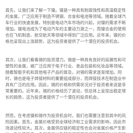
首先，让我们来了解一下镍。镍是一种具有耐腐蚀性和高温稳定性
的金属，广泛应用于制造不锈钢、合金和电池等领域。随着全球汽
车行业的快速发展，特别是电动汽车市场的兴起，对镍的需求不断
增加。镍电池成为了电动汽车的主要动力源之一，而镍合金的使用
也在飞机制造、航空航天等领域中得到广泛应用。近年来，镍的价
格也呈现出上涨趋势，这为投资者提供了一个潜在的投资机会。
其次，让我们看看锡的投资潜力。锡是一种具有良好的延展性和可
塑性的金属，被广泛应用于电子行业、食品包装和化妆品等领域。
随着智能手机和其他电子产品的普及，对锡的需求逐渐增加。同
时，锡也是电子焊接材料的重要组成部分，而焊接技术在制造业中
具有广泛的应用。因此，锡的价格和供需状况对于投资者来说是非
常重要的。近年来，锡的价格经历了波动，但总体上呈现出稳定增
长的趋势，这为投资者提供了一个潜在的投资机会。
然而，在考虑镍和锡作为投资机会时，我们也需要注意到其中的风
险因素。首先，金属价格受到全球经济和工业需求的影响，因此市
场波动性较大。其次，金属供应链的稳定性也会对金属价格产生影