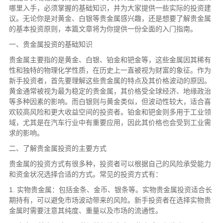
哪里入手，必须掌握的基础知识，并为大家提供一些实际的投资建
议。无论你是对黄金、白银等贵金属感兴趣，还是想要了解贵金属
的基本投资原则，本篇文章将为你提供一份全面的入门指南。
一、贵金属投资的基础知识
贵金属主要指的是黄金、白银、铂金和钯金等，这些金属因其稀有
性和独特的物理化学性质，在历史上一直被视为财富的象征。作为
新手投资者，首先要理解这些贵金属的特点及其价格波动的原因。
黄金通常被视为最为稳定的贵金属，其价格受全球经济、地缘政治
等多种因素的影响。而白银则与黄金类似，但波动性较大，适合喜
欢较高风险和更大收益空间的投资者。铂金和钯金则多用于工业领
域，尤其是在汽车行业中有重要应用，因此其价格也会受到工业需
求的影响。
二、了解贵金属投资的主要方式
贵金属的投资方式有很多种，投资者可以根据自己的风险承受能力
和资金状况选择合适的方式。常见的投资方式有：
1. 实物贵金属：包括金条、金币、银条等。实物贵金属投资适合长
期持有，可以避免市场波动带来的风险。新手投资者在选择实物贵
金属时需要注意其纯度、重量以及市场的流通性。