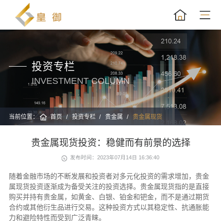
投资专栏
INVESTMENT COLUMN
当前位置：
首页
投资专栏
贵金属
贵金属现货
贵金属现货投资：稳健而有前景的选择
发布时间：2023年07月14日 16:36:40
随着金融市场的不断发展和投资者对多元化投资的需求增加，贵金
属现货投资逐渐成为备受关注的投资选择。贵金属现货指的是直接
购买并持有贵金属，如黄金、白银、铂金和钯金，而不是通过期货
合约或其他衍生品进行交易。这种投资方式以其稳定性、抗通胀能
力和避险特性而受到广泛青睐。