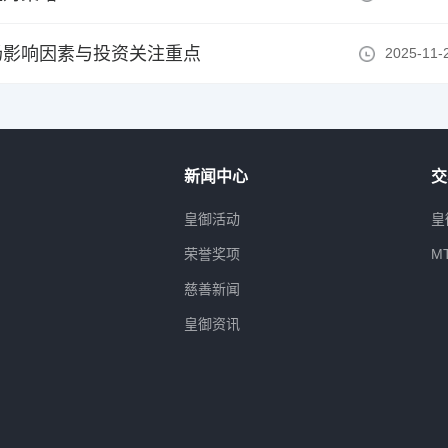
场影响因素与投资关注重点
2025-11-
新闻中心
交
属
皇御活动
皇
荣誉奖项
M
慈善新闻
皇御资讯