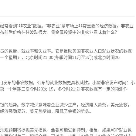
经常看到“非农业”数据。“非农业”是市场上非常重要的经济数据。非农业
布前后价格往往波动很大。贵金属投资中的非农业意味着什么？
员的数量、就业率和失业率。它是反映美国非农业人口就业状况的数据
星期五，北京时间21:30(冬季时间11月至3月)或北京时间20
营部门发布的非农数据。公布的就业数据更具权威性。小型非农发布时间：小
一个星期三夏令时20次:15，冬令时21:对非农数据有一定的预测作
银的趋势。数字减少意味着企业减少生产，经济陷入萧条，美元疲软，
经济强劲复苏，美元热增加，降低了金银的势头。
的乐观预期将提振美元指数，金银可能受到抑制；相反，如果ADP就业数