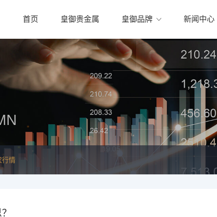
首页
皇御贵金属
皇御品牌
新闻中心
MN
农行情
思？