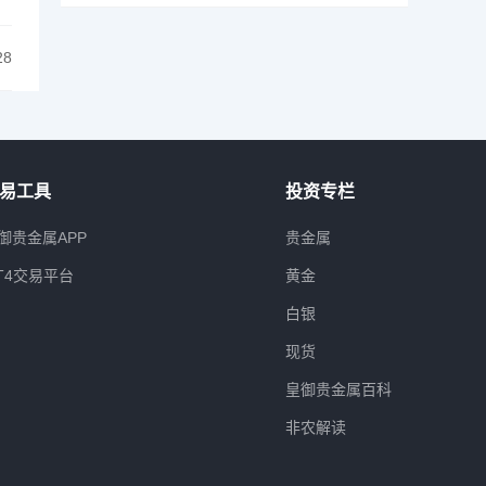
28
易工具
投资专栏
御贵金属APP
贵金属
T4交易平台
黄金
白银
现货
皇御贵金属百科
非农解读