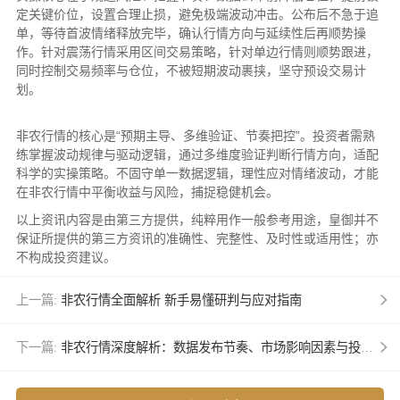
定关键价位，设置合理止损，避免极端波动冲击。公布后不急于追
单，等待首波情绪释放完毕，确认行情方向与延续性后再顺势操
作。针对震荡行情采用区间交易策略，针对单边行情则顺势跟进，
同时控制交易频率与仓位，不被短期波动裹挟，坚守预设交易计
划。
非农行情的核心是“预期主导、多维验证、节奏把控”。投资者需熟
练掌握波动规律与驱动逻辑，通过多维度验证判断行情方向，适配
科学的实操策略。不固守单一数据逻辑，理性应对情绪波动，才能
在非农行情中平衡收益与风险，捕捉稳健机会。
以上资讯内容是由第三方提供，纯粹用作一般参考用途，皇御并不
保证所提供的第三方资讯的准确性、完整性、及时性或适用性；亦
不构成投资建议。
上一篇:
非农行情全面解析 新手易懂研判与应对指南
下一篇:
非农行情深度解析：数据发布节奏、市场影响因素与投资关注重点