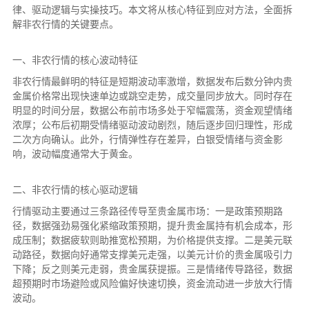
律、驱动逻辑与实操技巧。本文将从核心特征到应对方法，全面拆
解非农行情的关键要点。
一、非农行情的核心波动特征
非农行情最鲜明的特征是短期波动率激增，数据发布后数分钟内贵
金属价格常出现快速单边或跳空走势，成交量同步放大。同时存在
明显的时间分层，数据公布前市场多处于窄幅震荡，资金观望情绪
浓厚；公布后初期受情绪驱动波动剧烈，随后逐步回归理性，形成
二次方向确认。此外，行情弹性存在差异，白银受情绪与资金影
响，波动幅度通常大于黄金。
二、非农行情的核心驱动逻辑
行情驱动主要通过三条路径传导至贵金属市场：一是政策预期路
径，数据强劲易强化紧缩政策预期，提升贵金属持有机会成本，形
成压制；数据疲软则助推宽松预期，为价格提供支撑。二是美元联
动路径，数据向好通常支撑美元走强，以美元计价的贵金属吸引力
下降；反之则美元走弱，贵金属获提振。三是情绪传导路径，数据
超预期时市场避险或风险偏好快速切换，资金流动进一步放大行情
波动。