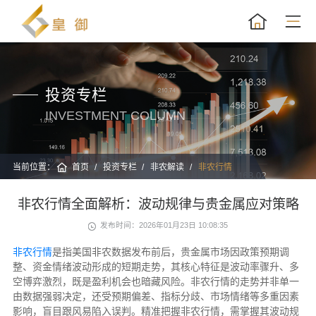
投资专栏
INVESTMENT COLUMN
当前位置：
首页
投资专栏
非农解读
非农行情
非农行情全面解析：波动规律与贵金属应对策略
发布时间：2026年01月23日 10:08:35
非农行情
是指美国非农数据发布前后，贵金属市场因政策预期调
整、资金情绪波动形成的短期走势，其核心特征是波动率骤升、多
空博弈激烈，既是盈利机会也暗藏风险。非农行情的走势并非单一
由数据强弱决定，还受预期偏差、指标分歧、市场情绪等多重因素
影响，盲目跟风易陷入误判。精准把握非农行情，需掌握其波动规