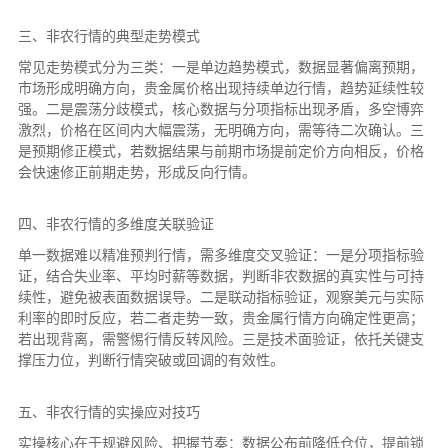
三、非农行情的典型走势模式
常见走势模式分为三类：一是单边趋势模式，数据显著偏离预期，
市场形成明确方向，贵金属价格出现持续单边行情，趋势延续性较
强。二是震荡分歧模式，核心数据与分项指标出现矛盾，多空博弈
激烈，价格在区间内大幅震荡，无明确方向，需等待二次确认。三
是预期修正模式，若数据结果与前期市场提前定价方向相反，价格
会快速修正前期走势，形成反向行情。
四、非农行情的多维度关联验证
单一数据难以精准预判行情，需多维度交叉验证：一是分项指标验
证，结合失业率、平均时薪等数据，判断非农数据的真实性与可持
续性，避免被表面数据误导。二是联动指标验证，观察美元与实际
利率的即时反应，若二者走势一致，贵金属行情方向确定性更高；
若出现背离，需警惕行情反转风险。三是技术面验证，依托关键支
撑压力位，判断行情突破或回调的有效性。
五、非农行情的实操应对技巧
实操核心在于规避风险、把握节奏：数据公布前降低仓位，提前锁