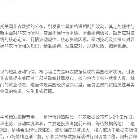
托美国非农数据的公布，引发贵金属价格短期剧烈波动，其走势规律与
新手面对非农行情时，常因不懂行情本质、不会研判信号、缺乏应对技
情的核心定义、行情波动规律、核心影响因素、研判技巧及实操应对要
握非农行情相关知识，精准研判、理性应对，规避风险、把握机会。
现的短期波动行情，核心驱动力是非农数据反映的美国经济状况，引发
非农数据由美国劳工部劳动统计局发布，核心包含非农业就业人数、就
门的就业动态，进而体现美国经济健康程度，而贵金属的避险属性与美
金属的需求，催生非农行情。
手可精准把握节奏。一是行情预热阶段，非农数据公布前1-2个工作日，
理态势，波动幅度温和，主要是投资者提前布局、等待数据落地；二是
最剧烈，价格会出现快速涨跌，波动幅度显著加大，核心取决于数据实际值
后，市场情绪逐渐平复，价格会根据数据解读进行回调或企稳，回归合理