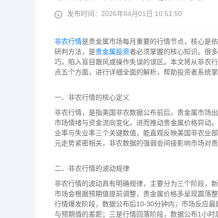
发布时间：2026年04月01日 10:51:50
非农行情
是贵金属市场每月重要的行情节点，核心是依
研判方法，是
贵金属投资
者必须掌握的核心知识。很多
巧，陷入盲目跟风或操作失误的误区。本文将从非农行
点五个方面，进行详细全面的解析，帮助投资者系统掌
一、非农行情的核心定义
非农行情，是指美国非农数据公布前后，贵金属市场出
市场情绪与资金流向变化，进而推动贵金属价格异动。
业率与失业率三个关键数值，能直观反映美国非农业部
元走势紧密相关，非农数据的强弱会间接影响市场对贵
二、非农行情的波动规律
非农行情的波动具有明确规律，主要分为三个阶段，新
市场会根据预期值提前调整，贵金属价格多呈现震荡整
行情爆发阶段，数据公布后10-30分钟内，市场反应
与预期值的差距；三是行情回落阶段，数据公布1小时