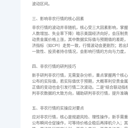
波动区间。
三、影响非农行情的核心因素
非农行情的波动并非随机，核心受三大因素影响，掌握
人数增加、失业率下降）暗示美国经济向好，会压制贵
动贵金属价格上涨，其中数据实际值与预期值的差距，
济指标（如CPI）走势一致，行情波动会更剧烈；若
一致性、投资者持仓情况，会影响行情的方向与力度，
四、非农行情的研判技巧
新手研判非农行情，无需复杂分析，重点掌握两个核心
公布的实际值，若实际值优于预期，大概率利空贵金属
正值的变动也会引发行情二次波动。二是“结合联动指
判非农数据的大致方向，辅助研判非农行情，提升准确
五、非农行情的实操应对要点
应对非农行情，核心是规避风险、理性操作，新手需重
公布瞬间仓促操作，可等待价格企稳后再择机介入；其