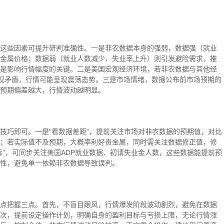
这些因素可提升研判准确性。一是非农数据本身的强弱，数据强（就业
金属价格；数据弱（就业人数减少、失业率上升）则引发避险需求，推
是影响行情幅度的关键。二是美国宏观经济环境，若非农数据与其他经
出现矛盾，行情可能呈现震荡态势。三是市场情绪，数据公布前市场预期的
预期偏差越大，行情波动越明显。
技巧即可。一是“看数据差距”，提前关注市场对非农数据的预期值，对比
；若实际值不及预期，大概率利好贵金属，同时需关注数据修正值，修
标”，可同步关注美国ADP就业数据、初请失业金人数，这些数据能提前预
性，避免单一依赖非农数据导致误判。
点把握三点。首先，不盲目跟风，行情爆发阶段波动剧烈，避免在数据
次，提前设定操作计划，明确自身的盈利目标与亏损上限，无论行情涨