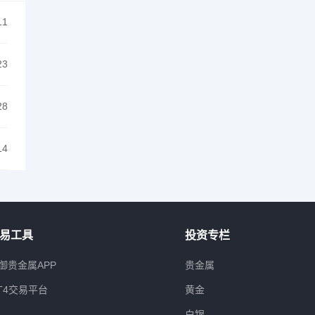
11
23
28
14
易工具
投资专栏
御贵金属APP
贵金属
T4交易平台
黄金
白银