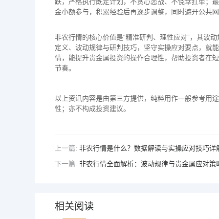
跌，严格执行既定计划，不贪心恋战、不侥幸扛单；最
金小额参与，积累经验后再逐步调整，同时避开公共网
非农行情的核心价值是“精准研判、理性应对”，其波
定义、波动规律与研判技巧，坚守实操应对要点，就能
情，能提升贵金属投资的操作合理性，帮助投资者在短
节奏。
以上资讯内容是由第三方提供，纯粹用作一般参考用途
性；亦不构成投资建议。
上一篇:
非农行情是什么？数据解读与实操应对技巧详
下一篇:
非农行情全面解析：波动规律与贵金属应对策
相关阅读