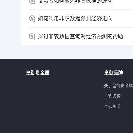
投资者如何应对非农数据的波动
如何利用非农数据预测经济走向
探讨非农数据查询对经济预测的帮助
皇御贵金属
皇御品牌
关于皇御贵金
皇御优势
皇御资质