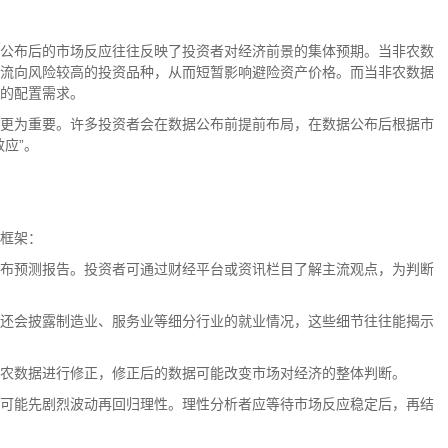
公布后的市场反应往往反映了投资者对经济前景的集体预期。当非农数
流向风险较高的投资品种，从而短暂影响避险资产价格。而当非农数据
的配置需求。
更为重要。许多投资者会在数据公布前提前布局，在数据公布后根据市
应”。
框架：
布预测报告。投资者可通过财经平台或资讯栏目了解主流观点，为判断
还会披露制造业、服务业等细分行业的就业情况，这些细节往往能揭示
农数据进行修正，修正后的数据可能改变市场对经济的整体判断。
可能先剧烈波动再回归理性。理性分析者应等待市场反应稳定后，再结