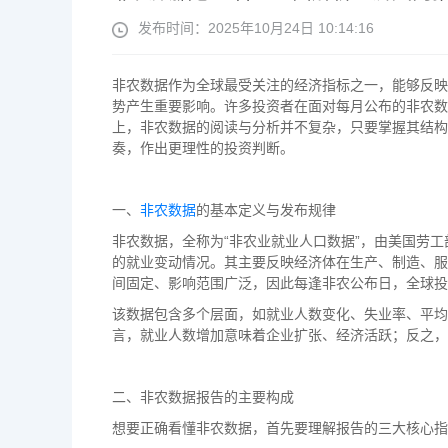
发布时间：2025年10月24日 10:14:16
非农数据作为全球最受关注的经济指标之一，能够反映
势产生重要影响。许多投资者在面对每月公布的非农数
上，非农数据的阅读与分析并不复杂，只要掌握其结构
奏，作出更理性的投资判断。
一、
非农数据
的基本定义与发布规律
非农数据，全称为“非农业就业人口数据”，由美国劳
的就业变动情况。其主要反映经济体在生产、制造、服
间固定、影响范围广泛，因此每逢非农公布日，全球投
该数据包含多个层面，如就业人数变化、失业率、平均
言，就业人数增加意味着企业扩张、经济活跃；反之，
二、非农数据报告的主要构成
想要正确看懂非农数据，首先要理解报告的三大核心指