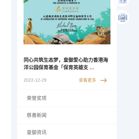
同心共筑生态梦，皇御爱心助力香港海
洋公园保育基金「保育英雄支 …
2022-12-29
查看更多
荣誉奖项
慈善新闻
皇御资讯