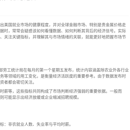
出美国就业市场的健康程度，并对全球金融市场、特别是贵金属价格走
据时，常常会疑惑该如何看懂数据、如何判断其背后的经济信号。实际
、关注关键指标，并理解其与市场情绪的关联，就能更好地把握市场节
工部劳工统计局在每月的第一个星期五发布，统计内容涵盖除农业外各行业
务等领域的用工变化，是衡量经济活跃度的重要参考。由于数据发布时
资者都会密切关注。
时薪等，这些指标共同构成了市场判断经济强弱的重要依据。一般而
则可能显示出经济放缓或企业缩减招聘规模。
标：非农就业人数、失业率与平均时薪。