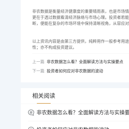
非农数据是衡量经济健康度的重要晴雨表，也是市场情
更在于透过数据看清经济脉络与市场心理。投资者若能
断，便能在复杂的市场环境中保持清晰视角，从容应对
以上资讯内容是由第三方提供，纯粹用作一般参考用途
性；亦不构成投资建议。
上一篇:
非农数据怎么看？全面解读方法与实操要点
下一篇:
投资者如何应对非农数据的波动
相关阅读
非农数据怎么看？全面解读方法与实操