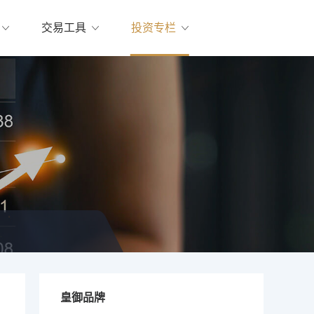
交易工具
投资专栏
皇御品牌