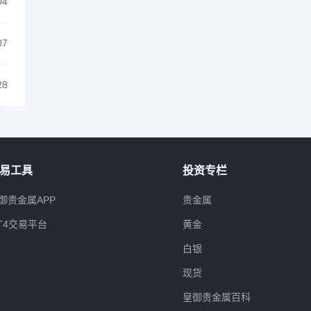
04
07
28
易工具
投资专栏
御贵金属APP
贵金属
T4交易平台
黄金
白银
现货
皇御贵金属百科