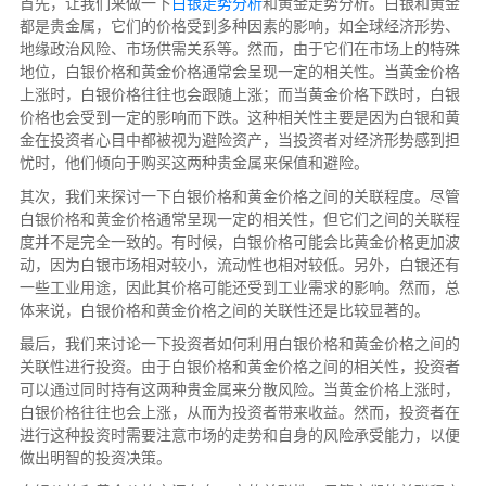
首先，让我们来做一下
白银
走势分析
和黄金
走势分析
。白银和黄金
都是贵金属，它们的价格受到多种因素的影响，如全球经济形势、
地缘政治风险、市场供需关系等。然而，由于它们在市场上的特殊
地位，白银价格和黄金价格通常会呈现一定的相关性。当黄金价格
上涨时，白银价格往往也会跟随上涨；而当黄金价格下跌时，白银
价格也会受到一定的影响而下跌。这种相关性主要是因为白银和黄
金在投资者心目中都被视为避险资产，当投资者对经济形势感到担
忧时，他们倾向于购买这两种贵金属来保值和避险。
其次，我们来探讨一下白银价格和黄金价格之间的关联程度。尽管
白银价格和黄金价格通常呈现一定的相关性，但它们之间的关联程
度并不是完全一致的。有时候，白银价格可能会比黄金价格更加波
动，因为白银市场相对较小，流动性也相对较低。另外，白银还有
一些工业用途，因此其价格可能还受到工业需求的影响。然而，总
体来说，白银价格和黄金价格之间的关联性还是比较显著的。
最后，我们来讨论一下投资者如何利用白银价格和黄金价格之间的
关联性进行投资。由于白银价格和黄金价格之间的相关性，投资者
可以通过同时持有这两种贵金属来分散风险。当黄金价格上涨时，
白银价格往往也会上涨，从而为投资者带来收益。然而，投资者在
进行这种投资时需要注意市场的走势和自身的风险承受能力，以便
做出明智的投资决策。