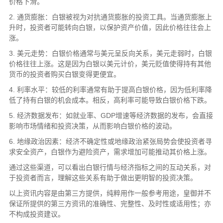
价格下滑。
2. 通货膨胀：白银被视为对抗通货膨胀的投资工具。当通货膨胀上
升时，投资者可能转向白银，以保护资产价值，因此价格往往会上
涨。
3. 美元走势：白银价格通常与美元呈反向关系，美元走弱时，白银
价格往往上涨。这是因为白银以美元计价，美元贬值使得持有其他
货币的投资者购买白银变得更便宜。
4. 利率水平：较低的利率通常有助于提高白银价格，因为低利率降
低了持有白银的机会成本。相反，高利率可能导致白银价格下跌。
5. 经济数据发布：如就业率、GDP增速等经济数据的发布，会直接
影响市场情绪和投资决策，从而影响白银价格的波动。
6. 地缘政治因素：经济不确定性或地缘政治紧张局势会使投资者寻
求安全资产，白银作为避险资产，需求增加可能推动其价格上涨。
通过这些渠道，可以看出白银行情与经济指标之间的互动关系，对
于投资者而言，理解这些关系有助于做出更明智的投资决策。
以上资讯内容是由第三方提供，纯粹用作一般参考用途，皇御并不
保证所提供的第三方资讯的准确性、完整性、及时性或适用性；亦
不构成投资建议。