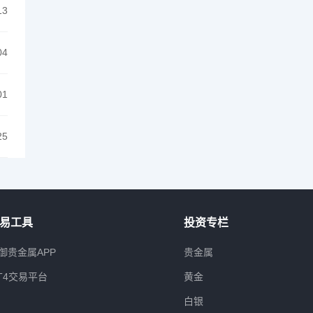
13
04
01
25
易工具
投资专栏
御贵金属APP
贵金属
T4交易平台
黄金
白银